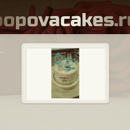
p
o
p
o
v
a
c
a
k
e
s
.
r