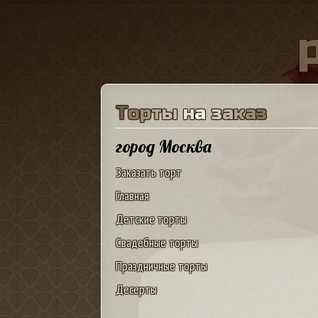
Т
о
р
т
ы
н
а
з
а
к
а
з
город Москва
Заказать торт
Главная
Детские торты
Свадебные торты
Праздничные торты
Десерты