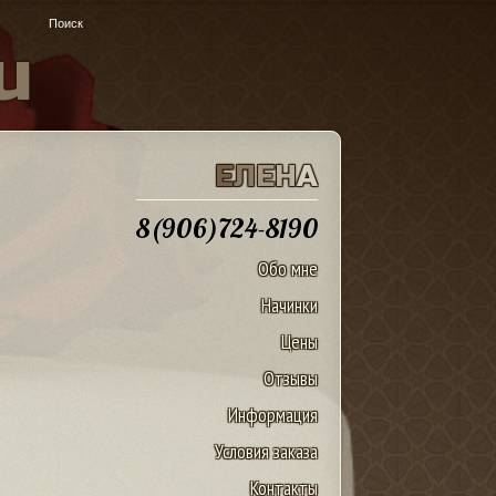
u
Е
Л
Е
Н
А
8(906)724-8190
Обо мне
Начинки
Цены
Отзывы
Информация
Условия заказа
Контакты