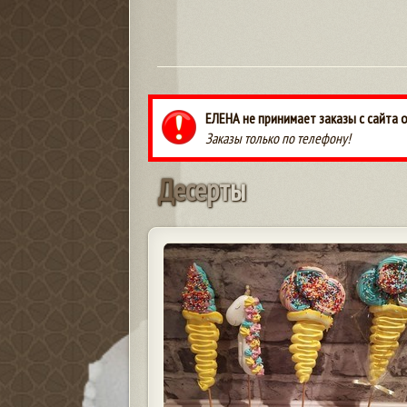
ЕЛЕНА не принимает заказы с сайта 
Заказы только по телефону!
Д
е
с
е
р
т
ы