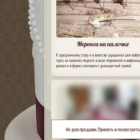
Меренги на палочке
К праздничному столу и в качестве украшения для любог
торта на палочках меренги в виде мороженого в вафельн
рожках и в форме единорога с разноцветной гривой.
Не для продажи. Принять и посмотреть