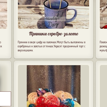
Пряники серебро-золото
о
Пряники в виде цифр на палочках. Могут быть выполнены в
Покло
ых
серебряных и золотых оттенках. Украсят праздничный торт с
разноц
вкусняшками.
мульт