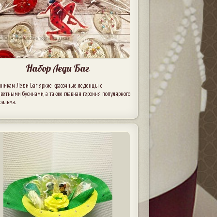
Набор Леди Баг
нникам Леди Баг яркие красочные леденцы с
ветными бусинами, а также главная героиня популярного
фильма.