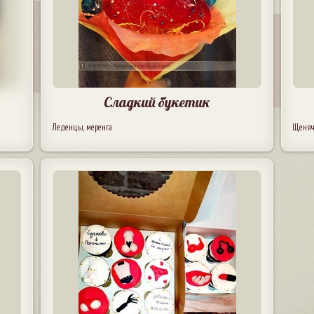
Сладкий букетик
Леденцы, меренга
Щеняч