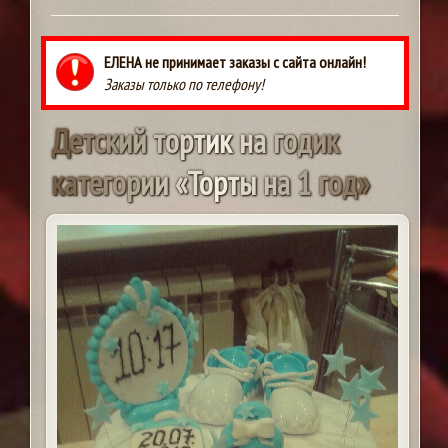
ЕЛЕНА не принимает заказы с сайта онлайн!
Заказы только по телефону!
Д
е
т
с
к
и
й
т
о
р
т
и
к
н
а
г
о
д
и
к
к
а
т
е
г
о
р
и
и
«
Т
о
р
т
ы
н
а
1
г
о
д
»