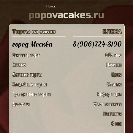
p
o
p
o
v
a
c
a
k
e
s
.
r
u
Т
о
р
т
ы
н
а
з
а
к
а
з
Е
Л
Е
Н
А
город Москва
8(906)724-8190
Заказать торт
Обо мне
Главная
Начинки
Детские торты
Цены
Свадебные торты
Отзывы
Праздничные торты
Информация
Десерты
Условия заказа
Контакты
О нас