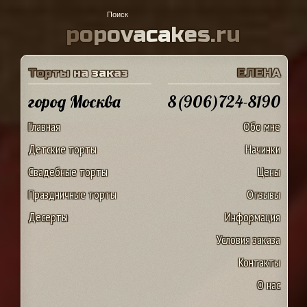
p
o
p
o
v
a
c
a
k
e
s
.
r
u
Т
о
р
т
ы
н
а
з
а
к
а
з
Е
Л
Е
Н
А
город Москва
8(906)724-8190
Главная
Обо мне
Детские торты
Начинки
Свадебные торты
Цены
Праздничные торты
Отзывы
Десерты
Информация
Условия заказа
Контакты
О нас