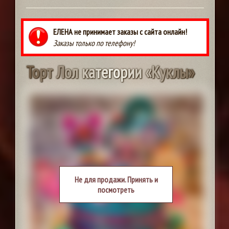
ЕЛЕНА не принимает заказы с сайта онлайн!
Заказы только по телефону!
Т
о
р
т
Л
о
л
к
а
т
е
г
о
р
и
и
«
К
у
к
л
ы
»
Не для продажи. Принять и
посмотреть